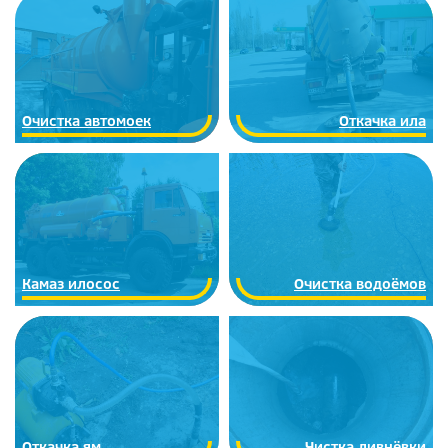
Очистка автомоек
Откачка ила
Камаз илосос
Очистка водоёмов
Откачка ям
Чистка ливнёвки