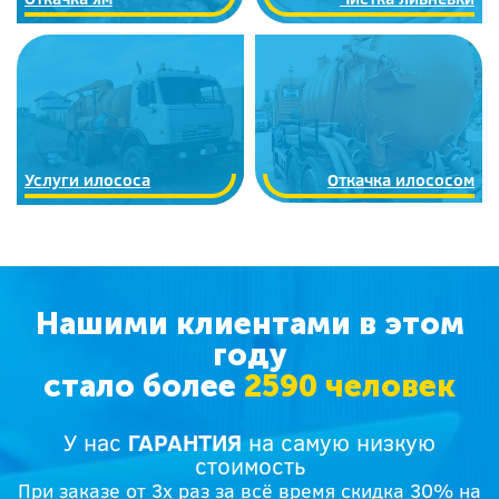
Услуги илососа
Откачка илососом
Нашими клиентами в этом
году
стало более
2590 человек
У нас
ГАРАНТИЯ
на самую низкую
стоимость
При заказе от 3х раз за всё время скидка 30% на