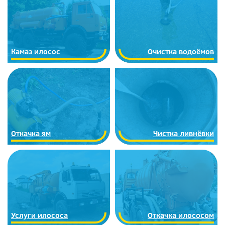
Камаз илосос
Очистка водоёмов
Откачка ям
Чистка ливнёвки
Услуги илососа
Откачка илососом