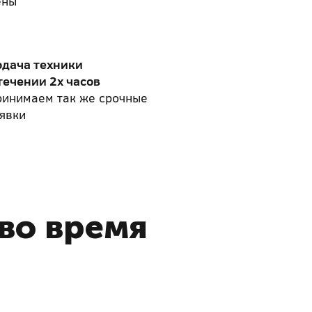
ены
одача техники
течении 2х часов
ринимаем так же срочные
явки
 во время