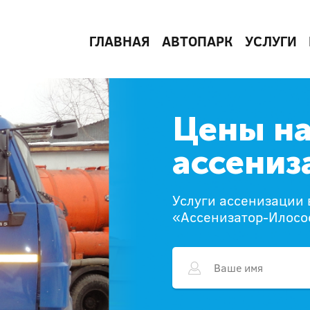
ГЛАВНАЯ
АВТОПАРК
УСЛУГИ
Цены н
ассениз
Услуги ассенизации 
«Ассенизатор-Илосо