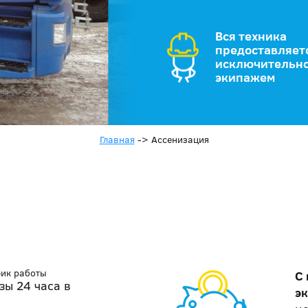
Вся техника
предоставляет
исключительно
экипажем
Главная
->
Ассенизация
фик работы
С
зы 24 часа в
э