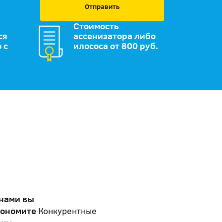
Отправить
Стоимость
ся
ассенизатора либо
 с
илососа от 800 руб.
 нами вы
кономите
Конкурентные