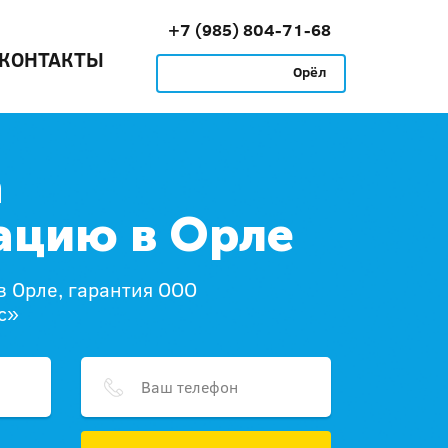
+7 (985) 804-71-68
КОНТАКТЫ
Орёл
а
ацию в Орле
в Орле, гарантия ООО
с»