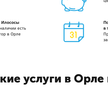
ц
и Илососы
П
наличии есть
в 
тор в Орле
П
за
кие услуги в Орле